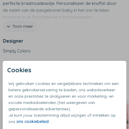
perfecte kraamcadeautje. Personaliseer de knuffel door
de naam van de pasgeboren baby in het oor te laten
borduren in je favoriete kleur borduurgaren.
Toon meer
Productspecificaties
- Merk: Happy Horse
Designer
- Lengte: 34 cm
Simply Colors
- Materiaal: pluche
- Met muziekdoosje met melodie "over the rainbow"
Collectie
- Voldoet aan Europese veiligheidsnorm
Cookies
- Voorzien van CE-keurmerk
Knuffels met muziek
- Naam wordt geborduurd, daarom kindvriendelijk!
Wij gebruiken cookies en vergelijkbare technieken om een
- Let op: het borduurstiksel is zichtbaar aan de achterzijde
betere gebruikerservaring te bieden, ons websiteverkeer
Dit vind je misschien ook leuk
van het oor
en onze prestaties te analyseren en voor marketing- en
sociale mediadoeleinden (het weergeven van
gepersonaliseerde advertenties).
Je kunt jouw toestemming altijd wijzigen of intrekken op
ons
ons cookiebeleid
.