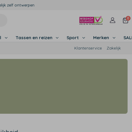
lijk zelf ontwerpen
0
l
Tassen en reizen
Sport
Merken
SA
Klantenservice
Zakelijk