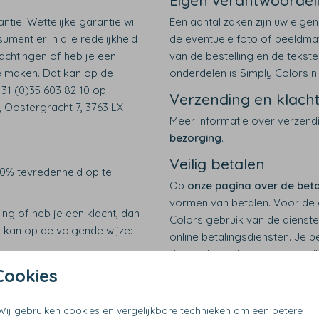
Eigen verantwoordeli
antie. Wettelijke garantie wil
Een aantal zaken zijn uw eige
ent er in alle redelijkheid
de eventuele foto of beeldmate
achtingen of heb je een
van de bestelling en de tekst
e maken. Dat kan op de
onderdelen is Simply Colors n
+31 (0)35 603 82 10 op
Verzending en klach
s, Oostergracht 7, 3763 LX
Meer informatie over verzend
bezorging
.
Veilig betalen
00% tevredenheid op te
Op
onze pagina over de bet
vormen van betalen. Voor de 
ing of heb je een klacht, dan
Colors gebruik van de dienst
 kan op de volgende wijze:
online betalingsdiensten. Je be
dus uitsluitend je eigen bestell
un je deze voorleggen aan de
Den Haag (
Cookies
www.sgc.nl
).
Tips, advies en vrag
sie via het Europees ODR
Heb je tips voor Simply Color
Wij gebruiken cookies en vergelijkbare technieken om een betere
andere vragen, dan horen wij