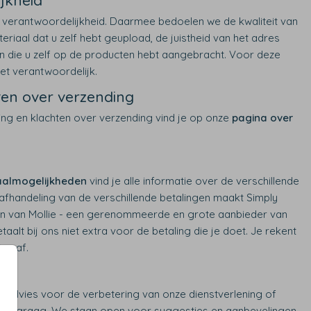
jkheid
n verantwoordelijkheid. Daarmee bedoelen we de kwaliteit van
riaal dat u zelf hebt geupload, de juistheid van het adres
en die u zelf op de producten hebt aangebracht. Voor deze
iet verantwoordelijk.
ten over verzending
ing en klachten over verzending vind je op onze
pagina over
aalmogelijkheden
vind je alle informatie over de verschillende
afhandeling van de verschillende betalingen maakt Simply
en van Mollie - een gerenommeerde en grote aanbieder van
taalt bij ons niet extra voor de betaling die je doet. Je rekent
ing af.
en
s, advies voor de verbetering van onze dienstverlening of
 die graag. We staan open voor suggesties en aanbevelingen.