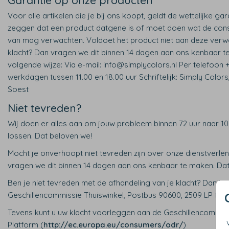
Garantie op onze producten
Voor alle artikelen die je bij ons koopt, geldt de wettelijke gar
zeggen dat een product datgene is of moet doen wat de consum
van mag verwachten. Voldoet het product niet aan deze verw
klacht? Dan vragen we dit binnen 14 dagen aan ons kenbaar t
volgende wijze: Via e-mail: info@simplycolors.nl Per telefoon 
werkdagen tussen 11.00 en 18.00 uur Schriftelijk: Simply Color
Soest
Niet tevreden?
Wij doen er alles aan om jouw probleem binnen 72 uur naar 1
lossen. Dat beloven we!
Mocht je onverhoopt niet tevreden zijn over onze dienstverlen
vragen we dit binnen 14 dagen aan ons kenbaar te maken. Dat
Ben je niet tevreden met de afhandeling van je klacht? Dan k
Geschillencommissie Thuiswinkel, Postbus 90600, 2509 LP te 
Tevens kunt u uw klacht voorleggen aan de Geschillencommis
Platform (
http://ec.europa.eu/consumers/odr/
)