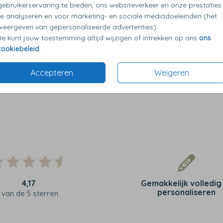
gebruikerservaring te bieden, ons websiteverkeer en onze prestaties
Bel ons op +31 (0)35 603 82 1
te analyseren en voor marketing- en sociale mediadoeleinden (het
weergeven van gepersonaliseerde advertenties).
 besteld product wordt
Je kunt jouw toestemming altijd wijzigen of intrekken op ons
ons
t van toepassing op deze
cookiebeleid
.
tevredenheid op al haar
vreden bent.
Accepteren
Weigeren
4,17
Gemakkelijk volledig
personaliseren
van de 5 sterren