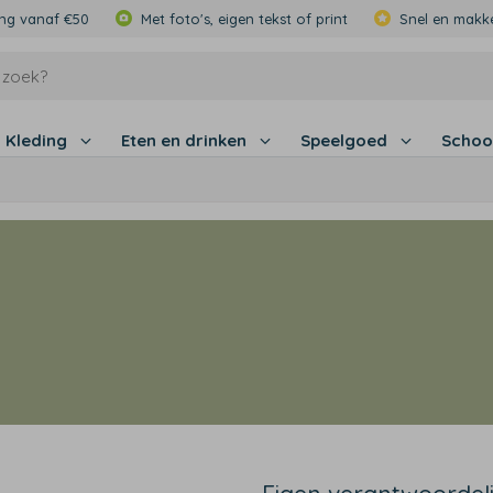
ing vanaf €50
Met foto's, eigen tekst of print
Snel en makke
Kleding
Eten en drinken
Speelgoed
Schoo