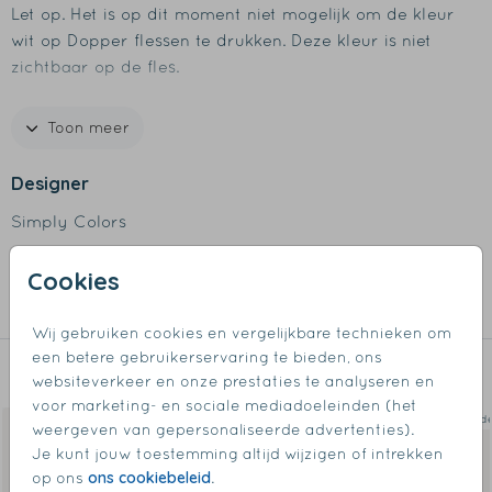
Let op. Het is op dit moment niet mogelijk om de kleur
wit op Dopper flessen te drukken. Deze kleur is niet
zichtbaar op de fles.
Productspecificaties
Toon meer
- Merk: Dopper
- Inhoud: 350 of 580 ml
Designer
- Gemaakt van 90% gerecycled staal
Simply Colors
- Dubbelwandig vacuüm geïsoleerd
- BPA-vrij
Collectie
Cookies
- Milieuvriendelijk
Thermosflessen
Wij gebruiken cookies en vergelijkbare technieken om
een betere gebruikerservaring te bieden, ons
Dit vind je misschien ook leuk
websiteverkeer en onze prestaties te analyseren en
voor marketing- en sociale mediadoeleinden (het
Geïsoleerde thermosfles
Geïsoleerd
weergeven van gepersonaliseerde advertenties).
Je kunt jouw toestemming altijd wijzigen of intrekken
ons cookiebeleid
op ons
.