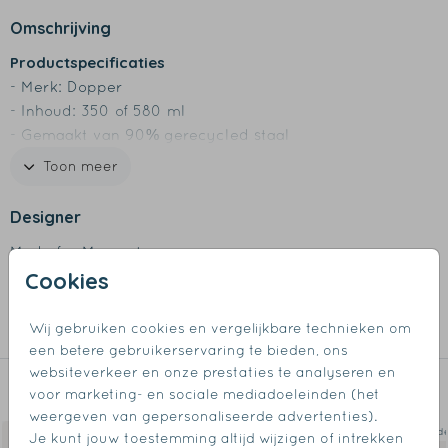
Omschrijving
Productspecificaties
- Merk: Dopper
- Inhoud: 350 of 580 ml
- Gemaakt van 90% gerecycled staal
- Dubbelwandig vacuüm geïsoleerd
Toon meer
- BPA-vrij
- Milieuvriendelijk
Designer
Made for Moments
Cookies
Collectie
Wij gebruiken cookies en vergelijkbare technieken om
Thermosflessen
een betere gebruikerservaring te bieden, ons
websiteverkeer en onze prestaties te analyseren en
Dit vind je misschien ook leuk
voor marketing- en sociale mediadoeleinden (het
weergeven van gepersonaliseerde advertenties).
Geïsoleerde thermosfles
Geïsoleerd
Je kunt jouw toestemming altijd wijzigen of intrekken