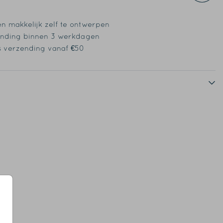
en makkelijk zelf te ontwerpen
nding binnen 3 werkdagen
s verzending vanaf €50
verse kleuren en maten
Op diverse kleuren en maten