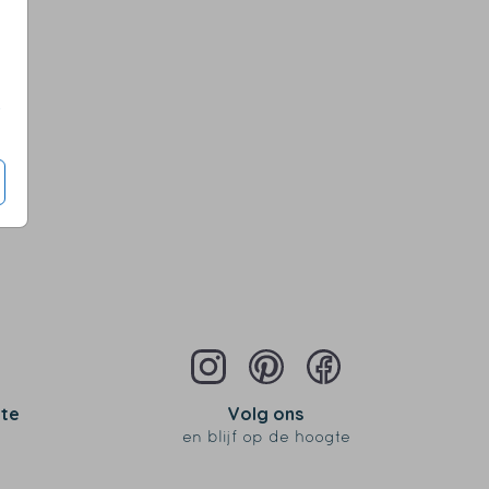
s
 te
Volg ons
en blijf op de hoogte