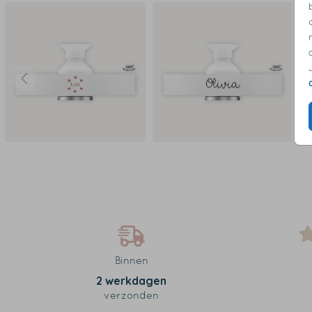
Binnen
2 werkdagen
verzonden