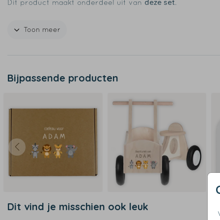
deze set
Dit product maakt onderdeel uit van
.
Toon meer
Specificaties Dopper thermosfles MINI
- Inhoud, 350ml
- Verkrijgbaar meerdere kleuren
Bijpassende producten
- Goed om te weten: dit is geen thermosfles
- Afmetingen fles: diameter 6 cm hoogte 19 cm
- 90% gerecycled staal
- Vaatwasmachinebestendig tot 65°C
Dit vind je misschien ook leuk