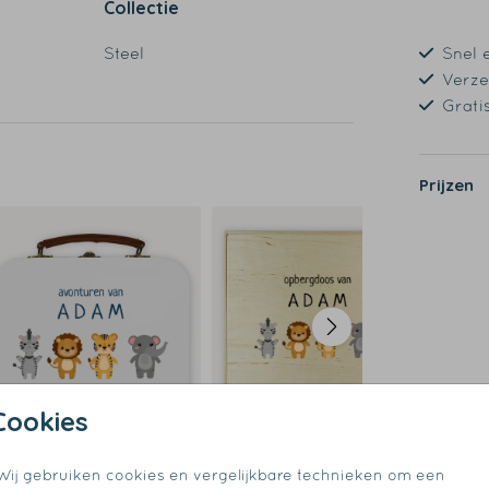
Collectie
Steel
Snel 
Verze
Grati
Prijzen
Op di
Cookies
Wij gebruiken cookies en vergelijkbare technieken om een