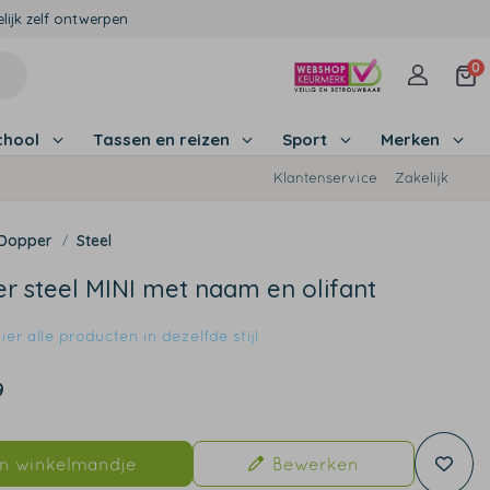
lijk zelf ontwerpen
0
chool
Tassen en reizen
Sport
Merken
Klantenservice
Zakelijk
Dopper
Steel
r steel MINI met naam en olifant
er alle producten in dezelfde stijl
9
In winkelmandje
Bewerken