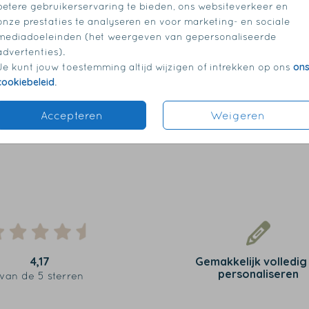
betere gebruikerservaring te bieden, ons websiteverkeer en
onze prestaties te analyseren en voor marketing- en sociale
mediadoeleinden (het weergeven van gepersonaliseerde
advertenties).
on
Je kunt jouw toestemming altijd wijzigen of intrekken op ons
cookiebeleid
.
Accepteren
Weigeren
4,17
Gemakkelijk volledig
personaliseren
van de 5 sterren