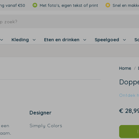
ing vanaf €50
Met foto's, eigen tekst of print
Snel en makke
Kleding
Eten en drinken
Speelgoed
S
Doppe
Ontdek hi
€ 28,9
Designer
 een
Simply Colors
naam.