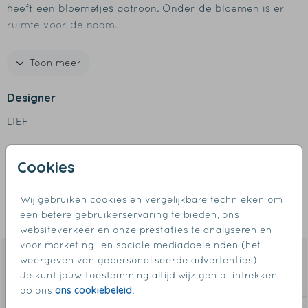
heeft een bloemetjes patroon. Onder de bloemen is er
ruimte voor de naam.
Specificaties Dopper thermosfles MINI
Toon meer
- Inhoud, 350ml
- Verkrijgbaar meerdere kleuren
Designer
- Goed om te weten: dit is geen thermosfles
LIEF
- Afmetingen fles: diameter 6 cm hoogte 19 cm
- 90% gerecycled staal
Collectie
- Vaatwasmachinebestendig tot 65°C
Cookies
Steel
Wij gebruiken cookies en vergelijkbare technieken om
een betere gebruikerservaring te bieden, ons
Dit vind je misschien ook leuk
websiteverkeer en onze prestaties te analyseren en
voor marketing- en sociale mediadoeleinden (het
weergeven van gepersonaliseerde advertenties).
Je kunt jouw toestemming altijd wijzigen of intrekken
ons cookiebeleid
op ons
.