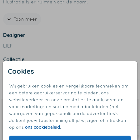
illustratie is er ruimte voor de naam.
Specificaties Dopper thermosfles MINI
Toon meer
- Inhoud, 350ml
- Verkrijgbaar meerdere kleuren
Designer
- Goed om te weten: dit is geen thermosfles
LIEF
- Afmetingen fles: diameter 6 cm hoogte 19 cm
- 90% gerecycled staal
Collectie
- Vaatwasmachinebestendig tot 65°C
Cookies
Steel
Wij gebruiken cookies en vergelijkbare technieken om
Dit vind je misschien ook leuk
een betere gebruikerservaring te bieden, ons
websiteverkeer en onze prestaties te analyseren en
voor marketing- en sociale mediadoeleinden (het
weergeven van gepersonaliseerde advertenties).
Je kunt jouw toestemming altijd wijzigen of intrekken
ons cookiebeleid
op ons
.