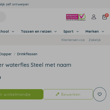
lijk zelf ontwerpen
0
chool
Tassen en reizen
Sport
Merken
Klantenservice
Zakelijk
Dopper
Drinkflessen
r waterfles Steel met naam
9
In winkelmandje
Bewerken