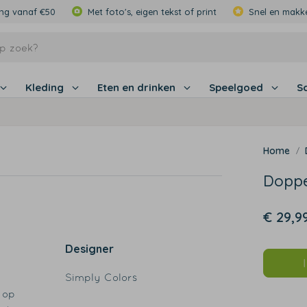
ing vanaf €50
Met foto's, eigen tekst of print
Snel en makke
Kleding
Eten en drinken
Speelgoed
S
Doppe
€ 29,9
Designer
Simply Colors
 op