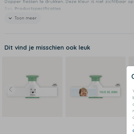
Dopper flessen te drukken. Deze kleur is niet zichtbaar o
Productspecificaties
fles.
- Merk: Dopper
Toon meer
- Inhoud: 490 of 800 ml
- Materiaal: staal (roestvast)
- BPA-vrij
- Milieuvriendelijk
Dit vind je misschien ook leuk