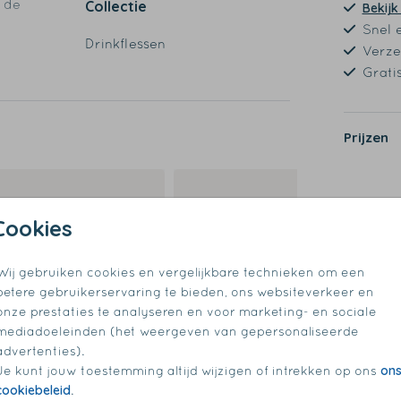
p de
Collectie
Bekijk
Snel 
Drinkflessen
Verze
Grati
Prijzen
Cookies
Wij gebruiken cookies en vergelijkbare technieken om een
betere gebruikerservaring te bieden, ons websiteverkeer en
onze prestaties te analyseren en voor marketing- en sociale
mediadoeleinden (het weergeven van gepersonaliseerde
advertenties).
on
Je kunt jouw toestemming altijd wijzigen of intrekken op ons
cookiebeleid
.