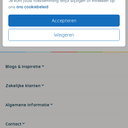
Je kunt jouw toestemming altijd wijzigen of intrekken op
ons
ons cookiebeleid
.
Accepteren
4,17
van de 5 sterren
Weigeren
Blogs & Inspiratie
Zakelijke klanten
Algemene Informatie
Contact