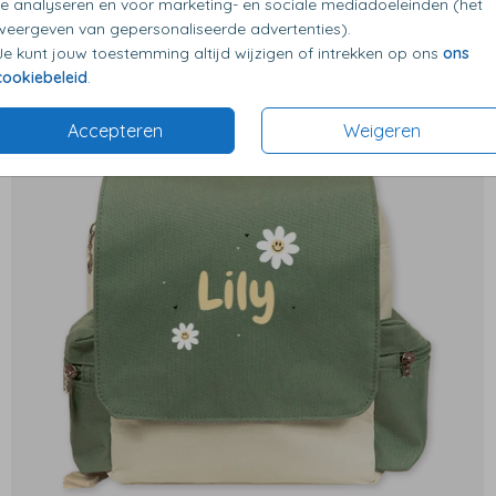
te analyseren en voor marketing- en sociale mediadoeleinden (het
weergeven van gepersonaliseerde advertenties).
Je kunt jouw toestemming altijd wijzigen of intrekken op ons
ons
cookiebeleid
.
Accepteren
Weigeren