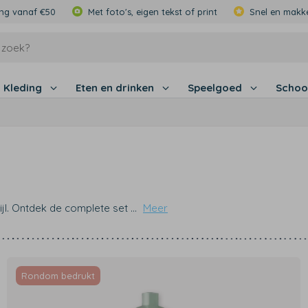
ing vanaf €50
Met foto's, eigen tekst of print
Snel en makke
Kleding
Eten en drinken
Speelgoed
Schoo
tijl. Ontdek de complete set
...
Meer
Rondom bedrukt