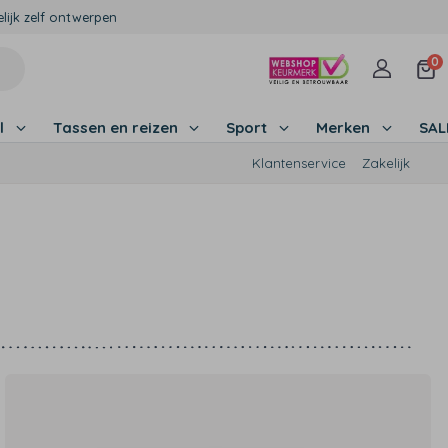
lijk zelf ontwerpen
0
l
Tassen en reizen
Sport
Merken
SA
Klantenservice
Zakelijk