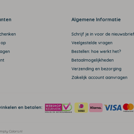
anten
Algemene Informatie
schenken
Schrijf je in voor de nieuwsbrief
 op
Veelgestelde vragen
ragen
Bestellen: hoe werkt het?
unt
Betaalmogelijkheden
Verzending en bezorging
Zakelijk account aanvragen
winkelen en betalen:
mply Colors.nl