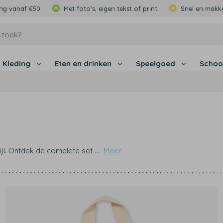
ing vanaf €50
Met foto's, eigen tekst of print
Snel en makke
Kleding
Eten en drinken
Speelgoed
Schoo
tijl. Ontdek de complete set
...
Meer