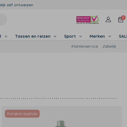
lijk zelf ontwerpen
0
l
Tassen en reizen
Sport
Merken
SA
Klantenservice
Zakelijk
Rondom bedrukt