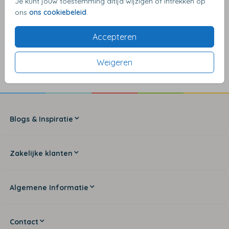
Je kunt jouw toestemming altijd wijzigen of intrekken op
ons
ons cookiebeleid
.
Accepteren
4,17
van de 5 sterren
Weigeren
Blogs & Inspiratie
Zakelijke klanten
Algemene Informatie
Contact