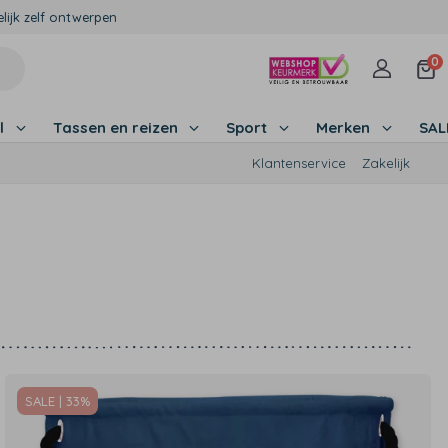
lijk zelf ontwerpen
0
l
Tassen en reizen
Sport
Merken
SA
Klantenservice
Zakelijk
SALE | 33%