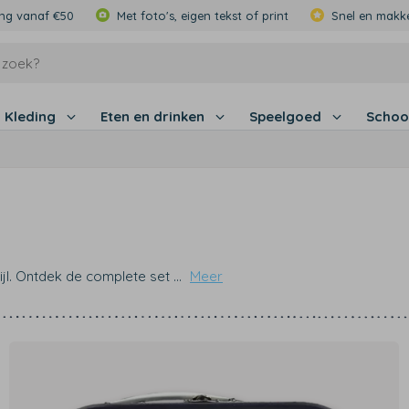
ing vanaf €50
Met foto's, eigen tekst of print
Snel en makke
Kleding
Eten en drinken
Speelgoed
Schoo
tijl. Ontdek de complete set
...
Meer