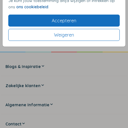
Je kunt jouw toestemming altijd wijzigen of intrekken op
ons
ons cookiebeleid
.
Accepteren
4,17
van de 5 sterren
Weigeren
Blogs & Inspiratie
Zakelijke klanten
Algemene Informatie
Contact