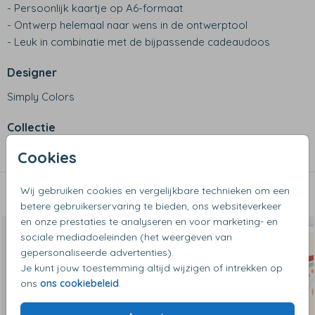
- Persoonlijk kaartje op A6-formaat
- Ontwerp helemaal naar wens in de ontwerptool
- Leuk in combinatie met de bijpassende cadeaudoos
Designer
Simply Colors
Collectie
Wenskaarten
Cookies
Wij gebruiken cookies en vergelijkbare technieken om een
Dit vind je misschien ook leuk
betere gebruikerservaring te bieden, ons websiteverkeer
en onze prestaties te analyseren en voor marketing- en
sociale mediadoeleinden (het weergeven van
gepersonaliseerde advertenties).
Je kunt jouw toestemming altijd wijzigen of intrekken op
ons
ons cookiebeleid
.