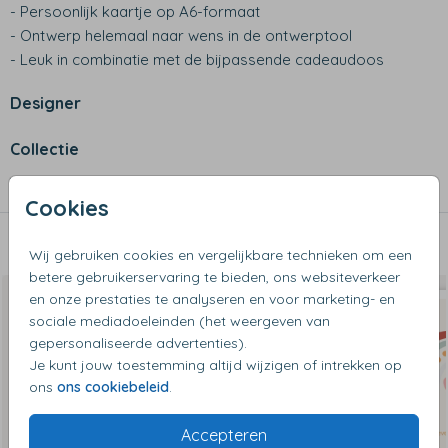
- Persoonlijk kaartje op A6-formaat
- Ontwerp helemaal naar wens in de ontwerptool
- Leuk in combinatie met de bijpassende cadeaudoos
Designer
Collectie
Wenskaarten
Cookies
Dit vind je misschien ook leuk
Wij gebruiken cookies en vergelijkbare technieken om een
betere gebruikerservaring te bieden, ons websiteverkeer
en onze prestaties te analyseren en voor marketing- en
sociale mediadoeleinden (het weergeven van
gepersonaliseerde advertenties).
Je kunt jouw toestemming altijd wijzigen of intrekken op
ons
ons cookiebeleid
.
Accepteren