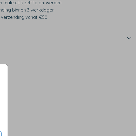
n makkelijk zelf te ontwerpen
nding binnen 3 werkdagen
s verzending vanaf €50