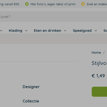
ing vanaf €50
Met foto's, eigen tekst of print
Snel en makke
Kleding
Eten en drinken
Speelgoed
S
Stijlv
€ 1,49
Designer
Collectie