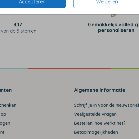
Accepteren
Weigeren
4,17
Gemakkelijk volledig
personaliseren
van de 5 sterren
anten
Algemene Informatie
schenken
Schrijf je in voor de nieuwsbrief
 op
Veelgestelde vragen
ragen
Bestellen: hoe werkt het?
unt
Betaalmogelijkheden