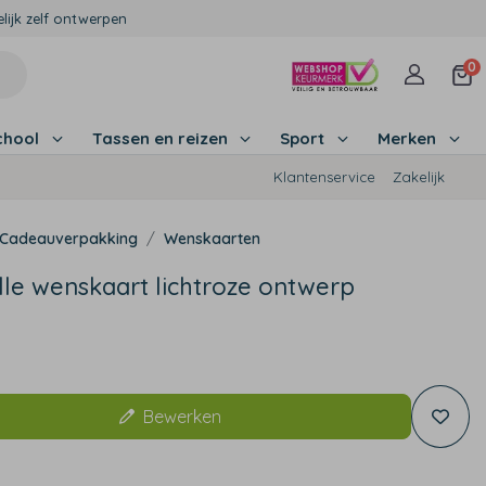
lijk zelf ontwerpen
0
chool
Tassen en reizen
Sport
Merken
Klantenservice
Zakelijk
Cadeauverpakking
Wenskaarten
olle wenskaart lichtroze ontwerp
Bewerken