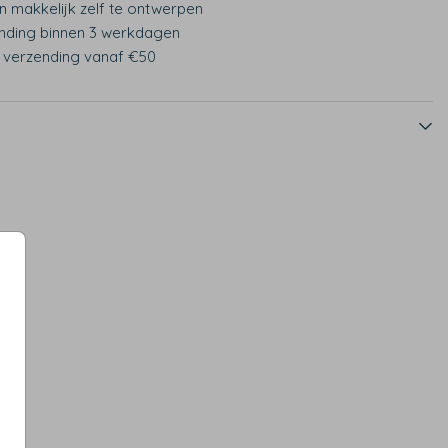
n makkelijk zelf te ontwerpen
nding binnen 3 werkdagen
s verzending vanaf €50