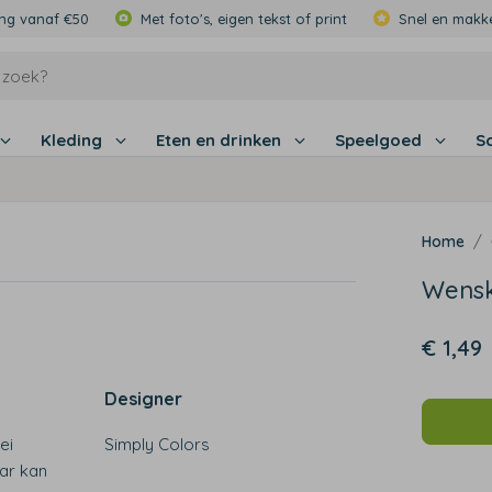
ing vanaf €50
Met foto's, eigen tekst of print
Snel en makke
Kleding
Eten en drinken
Speelgoed
S
Wensk
€ 1,49
Designer
ei
Simply Colors
ar kan