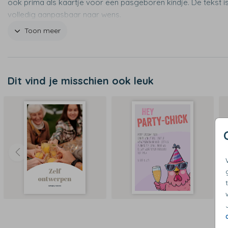
ook prima als kaartje voor een pasgeboren kindje. De tekst i
volledig aanpasbaar naar wens.
Toon meer
Productspecificaties
- Persoonlijk kaartje op A6-formaat
- Ontwerp helemaal naar wens in de ontwerptool
- Leuk in combinatie met de bijpassende cadeaudoos
Dit vind je misschien ook leuk