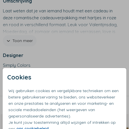
Omschrijving
Laat weten dat je van iemand houdt met een cadeau in
deze romantische cadeauverpakking met hartjes in roze
en rood in verschillend formaat. Leuk voor Valentijnsdag,
Moederdag, of zomaar om iemand te verrassen, love is
in the air!
Toon meer
Productspecificaties
Designer
Simply Colors
• Luxe cadeaudoos van stevig karton
• Bovenzijde is te bedrukken met een afbeelding en tekst
Cookies
Collectie
naar keuze
• Dozen zijn beschikbaar in verschillende formaten, het
Cadeaudozen
Wij gebruiken cookies en vergelijkbare technieken om een
formaat wordt geselecteerd op basis van het formaat
betere gebruikerservaring te bieden, ons websiteverkeer
van het cadeau
en onze prestaties te analyseren en voor marketing- en
Dit vind je misschien ook leuk
sociale mediadoeleinden (het weergeven van
gepersonaliseerde advertenties).
Je kunt jouw toestemming altijd wijzigen of intrekken op
ons
ons cookiebeleid
.