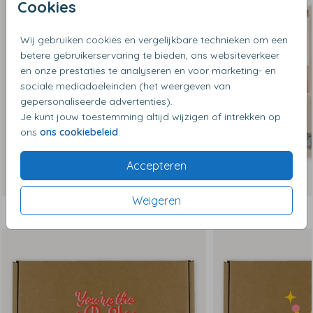
Cookies
• Luxe cadeaudoos van stevig karton
• Bovenzijde is te bedrukken met een afbeelding en tekst
naar keuze
Wij gebruiken cookies en vergelijkbare technieken om een
• Dozen zijn beschikbaar in verschillende formaten, kies
betere gebruikerservaring te bieden, ons websiteverkeer
en onze prestaties te analyseren en voor marketing- en
het juiste formaat cadeaudoos op basis van het formaat
sociale mediadoeleinden (het weergeven van
van het gekozen cadeau!
gepersonaliseerde advertenties).
Je kunt jouw toestemming altijd wijzigen of intrekken op
ons
ons cookiebeleid
.
Accepteren
Weigeren
Dit vind je misschien ook leuk