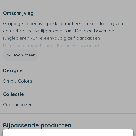
Omschrijving
Grappige cadeauverpakking met een leuke tekening van
een zebra, leeuw, tijger en olifant. De tekst boven de
jungledieren kun je eenvoudig zelf aanpassen.
Dit product maakt onderdeel uit van
deze set
.
Toon meer
Productspecificaties
Designer
• Luxe cadeaudoos van stevig karton
Simply Colors
• Bovenzijde is te bedrukken met een afbeelding en tekst
naar keuze
Collectie
Een avontuurlijke cadeaudoos met de illustraties van
Cadeaudozen
dino's en naam.
Productspecificaties
Bijpassende producten