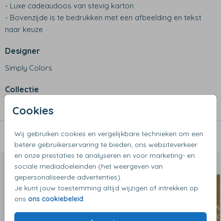
- Luxe cadeaudoos van stevig karton
- Bovenzijde is te bedrukken met een afbeelding en tekst
naar keuze
Designer
Simply Colors
Collectie
Cadeaudozen
Cookies
Wij gebruiken cookies en vergelijkbare technieken om een
Dit vind je misschien ook leuk
betere gebruikerservaring te bieden, ons websiteverkeer
en onze prestaties te analyseren en voor marketing- en
sociale mediadoeleinden (het weergeven van
gepersonaliseerde advertenties).
Je kunt jouw toestemming altijd wijzigen of intrekken op
ons
ons cookiebeleid
.