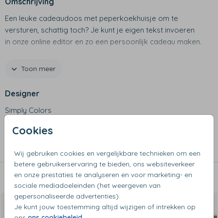
Omschrijving
Een leuke cadeaudoos met peperkoekhuisje om te
versturen, schattig toch? Je kunt je eigen tekst invoeren
in onze online editor en zo een persoonlijk cadeau maken.
Productspecificaties
Toon meer
• Luxe cadeaudoos van stevig karton
Designer
• Bovenzijde is te bedrukken met een afbeelding en tekst
Simply Colors
naar keuze
• Dozen zijn beschikbaar in verschillende formaten, kies
Cookies
Collectie
het juiste formaat cadeaudoos op basis van het formaat
van het gekozen cadeau!
Cadeaudozen
Wij gebruiken cookies en vergelijkbare technieken om een
betere gebruikerservaring te bieden, ons websiteverkeer
en onze prestaties te analyseren en voor marketing- en
Dit vind je misschien ook leuk
sociale mediadoeleinden (het weergeven van
gepersonaliseerde advertenties).
Je kunt jouw toestemming altijd wijzigen of intrekken op
ons
ons cookiebeleid
.