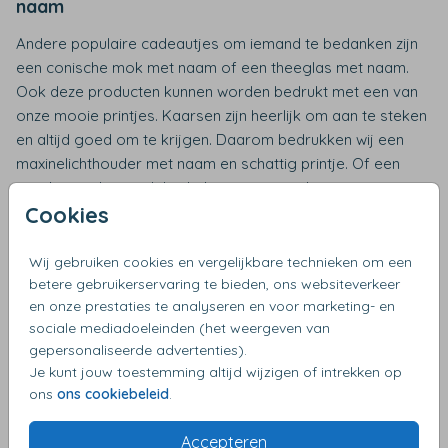
naam
Andere populaire cadeautjes om iemand te bedanken zijn
een conische mok met naam of een theeglas met naam.
Ook deze producten kunnen worden bedrukt met een van
onze mooie printjes. Kaarsen zijn heerlijk om aan te steken
en altijd goed om te krijgen. Daarom bedrukken wij een
maxinelichthouder met naam en schattig printje. Of een
geurkaars die wordt bedrukt met een sticker. .
Cookies
Bloempotje bedrukken met
bedrijfslogo
Wij gebruiken cookies en vergelijkbare technieken om een
betere gebruikerservaring te bieden, ons websiteverkeer
Het bloempotje kan ook worden bedrukt met eigen logo.
en onze prestaties te analyseren en voor marketing- en
Leuk als relatiegeschenk of om je medewerkers een hart
sociale mediadoeleinden (het weergeven van
onder de riem te steken. Voor meer informatie of een
gepersonaliseerde advertenties).
Je kunt jouw toestemming altijd wijzigen of intrekken op
ander product die je met bedrijfslogo wilt laten bedrukken
ons
ons cookiebeleid
.
kun je contact opnemenen met onze accountmanagers.
Telefonisch of via de mail naar bedrijven@simplycolors.nl.
Accepteren