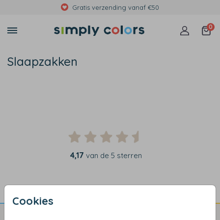
Gratis verzending vanaf €50
0
Slaapzakken
4,17
van de 5 sterren
Cookies