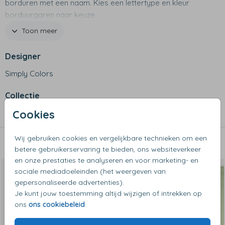
borduren met een naam. Kies een lettertype en kleur
borduurgaren naar keuze.
Toon meer
Productspecificaties
- Afmetingen: 65 x 65 cm
Designer
- Materiaal: 100% biologisch mousseline katoen
Simply Colors
- Gemaakt in Portugal
- Oeko-Tex gecertificeerd
Collectie
- Verkrijgbaar in verschillende unieke kleuren
- Keuze uit meer dan 15 kleuren voor naam
Cookies
Hydrofiele doeken
borduurmogelijkheden
- Let op: het borduurstiksel is zichtbaar aan de achterzijde
Wij gebruiken cookies en vergelijkbare technieken om een
Dit vind je misschien ook leuk
betere gebruikerservaring te bieden, ons websiteverkeer
en onze prestaties te analyseren en voor marketing- en
sociale mediadoeleinden (het weergeven van
gepersonaliseerde advertenties).
Je kunt jouw toestemming altijd wijzigen of intrekken op
ons
ons cookiebeleid
.