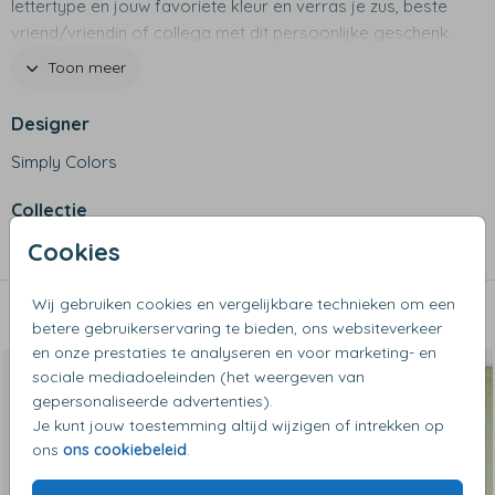
lettertype en jouw favoriete kleur en verras je zus, beste
vriend/vriendin of collega met dit persoonlijke geschenk.
Toon meer
Productspecificaties
- Afmetingen: 65 x 65 cm
Designer
- Materiaal: 100% biologisch mousseline katoen
Simply Colors
- Gemaakt in Portugal
- Oeko-Tex gecertificeerd
Collectie
- Verkrijgbaar in verschillende unieke kleuren
- Keuze uit meer dan 15 kleuren voor naam
Cookies
Hydrofiele doeken
borduurmogelijkheden
- Let op: het borduurstiksel is zichtbaar aan de achterzijde
Wij gebruiken cookies en vergelijkbare technieken om een
Dit vind je misschien ook leuk
betere gebruikerservaring te bieden, ons websiteverkeer
en onze prestaties te analyseren en voor marketing- en
sociale mediadoeleinden (het weergeven van
gepersonaliseerde advertenties).
Je kunt jouw toestemming altijd wijzigen of intrekken op
ons
ons cookiebeleid
.