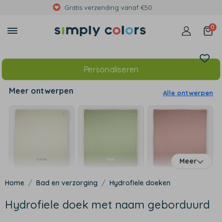
Met foto's, eigen tekst of print
0
Personaliseren
Meer ontwerpen
Alle ontwerpen
Meer
Bad en verzorging
Hydrofiele doeken
Hydrofiele doek met naam geborduurd