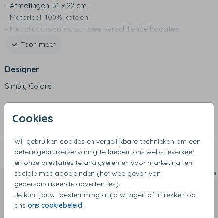
- Afmetingen: 31 x 22 cm
- Materiaal: 100% katoen
- Met drukknoopjes op twee verschillende hoogtes
- Wassen op maximaal 30 graden
Toon meer
- Niet geschikt voor de wasdroger
Designer
Simply Colors
Collectie
Cookies
Slabbetjes
Wij gebruiken cookies en vergelijkbare technieken om een
betere gebruikerservaring te bieden, ons websiteverkeer
Dit vind je misschien ook leuk
en onze prestaties te analyseren en voor marketing- en
sociale mediadoeleinden (het weergeven van
Slabbetje
Sla
gepersonaliseerde advertenties).
Je kunt jouw toestemming altijd wijzigen of intrekken op
ons
ons cookiebeleid
.