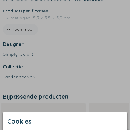
Productspecificaties
- Afmetingen: 5,5 x 5,5 x 3,2 cm
- Materiaal: beukenhout
Toon meer
- Rechtstreeks bedrukt op hout
Designer
Simply Colors
Collectie
Tandendoosjes
Bijpassende producten
Cookies