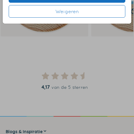
Weigeren
4,17
van de 5 sterren
Blogs & Inspiratie