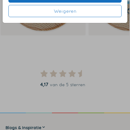
Weigeren
4,17
van de 5 sterren
Blogs & Inspiratie