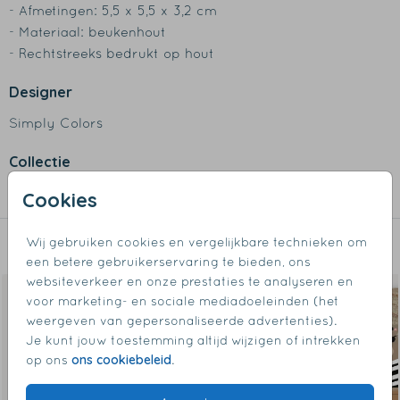
- Afmetingen: 5,5 x 5,5 x 3,2 cm
- Materiaal: beukenhout
- Rechtstreeks bedrukt op hout
Designer
Simply Colors
Collectie
Tandendoosjes
Cookies
Wij gebruiken cookies en vergelijkbare technieken om
Dit vind je misschien ook leuk
een betere gebruikerservaring te bieden, ons
websiteverkeer en onze prestaties te analyseren en
voor marketing- en sociale mediadoeleinden (het
weergeven van gepersonaliseerde advertenties).
Je kunt jouw toestemming altijd wijzigen of intrekken
ons cookiebeleid
op ons
.