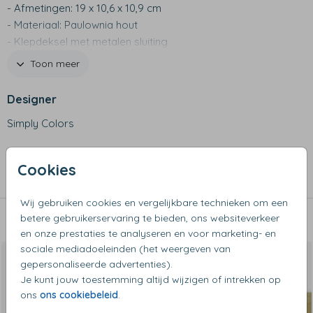
- Afmetingen: 19 x 10,6 x 10,9 cm
- Materiaal: Paulownia hout
- Klepdeksel met metalen sluiting
- Handig om bijvoorbeeld sieraden of herinneringen in te
Toon meer
bewaren
Designer
Simply Colors
Collectie
Cookies
Schatkistjes
Wij gebruiken cookies en vergelijkbare technieken om een
betere gebruikerservaring te bieden, ons websiteverkeer
Dit vind je misschien ook leuk
en onze prestaties te analyseren en voor marketing- en
sociale mediadoeleinden (het weergeven van
gepersonaliseerde advertenties).
Je kunt jouw toestemming altijd wijzigen of intrekken op
ons
ons cookiebeleid
.