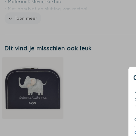
- Materiaal: stevig karton
- Met handvat en sluiting van metaal
- Met extra laag papier aan de binnenkant voor extra
Toon meer
stevigheid
- Wordt met een uv printer bedrukt (geen sticker)
Dit vind je misschien ook leuk