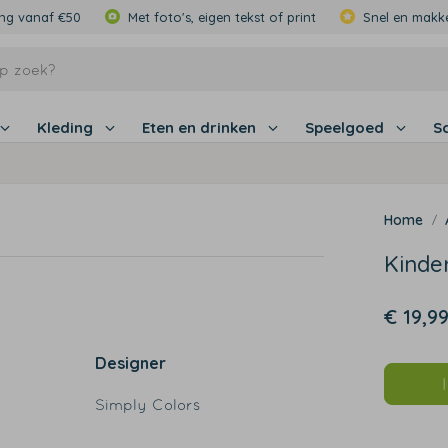
ing vanaf €50
Met foto's, eigen tekst of print
Snel en makke
Kleding
Eten en drinken
Speelgoed
S
Kinder
€ 19,9
Designer
Simply Colors