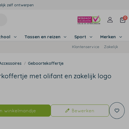
lijk zelf ontwerpen
0
chool
Tassen en reizen
Sport
Merken
Klantenservice
Zakelijk
Accessoires
Geboortekoffertje
koffertje met olifant en zakelijk logo
9
In winkelmandje
Bewerken