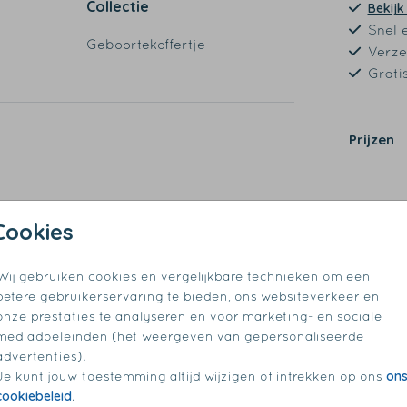
Collectie
Bekijk
Snel 
Geboortekoffertje
Verze
Grati
Prijzen
Cookies
Wij gebruiken cookies en vergelijkbare technieken om een
betere gebruikerservaring te bieden, ons websiteverkeer en
onze prestaties te analyseren en voor marketing- en sociale
mediadoeleinden (het weergeven van gepersonaliseerde
advertenties).
on
Je kunt jouw toestemming altijd wijzigen of intrekken op ons
cookiebeleid
.