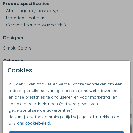
Productspecificaties
- Afmetingen: 6,5 x 6,5 x 8,5 cm
- Materiaal: mat glas
- Geleverd zonder waxinelichtje
Designer
Simply Colors
Collectie
Cookies
Waxinelichthouders
Wij gebruiken cookies en vergelijkbare technieken om een
Dit vind je misschien ook leuk
betere gebruikerservaring te bieden, ons websiteverkeer
en onze prestaties te analyseren en voor marketing- en
Van €12 voor €6
sociale mediadoeleinden (het weergeven van
gepersonaliseerde advertenties).
Je kunt jouw toestemming altijd wijzigen of intrekken op
ons
ons cookiebeleid
.