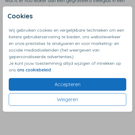
Wat is er nou leuker dan een gegraveerd theeglas in een
pakket samenstellen? Nou, dat dachten wij ook! Het is toch
Cookies
super leuk om een theeglas te personaliseren en deze
samen met een gepersonaliseerde theedoos met één van
onze leuke prints als pakketje cadeau te geven. Door zelf
Wij gebruiken cookies en vergelijkbare technieken om een
beide producten te bestellen, heb je zo een
betere gebruikerservaring te bieden, ons websiteverkeer
en onze prestaties te analyseren en voor marketing- en
cadeaupakketje die jij helemaal zelf hebt samengesteld en
sociale mediadoeleinden (het weergeven van
gepersonaliseerd. Kies bij je bestelling ook nog voor een
gepersonaliseerde advertenties).
cadeaudoos en wij kunnen het pakket zo voor jou
Je kunt jouw toestemming altijd wijzigen of intrekken op
inpakken.
ons
ons cookiebeleid
.
Producteigenschappen
Accepteren
• Wordt gegraveerd
• Vaatwasserbestendig
Weigeren