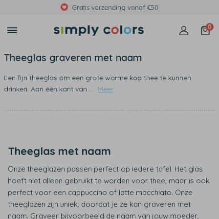
 €50
Met foto's, eigen tekst of
0
Theeglas graveren met naam
Een fijn theeglas om een grote warme kop thee te kunnen
drinken. Aan één kant van
...
Meer
Theeglas met naam
Onze theeglazen passen perfect op iedere tafel. Het glas
hoeft niet alleen gebruikt te worden voor thee, maar is ook
perfect voor een cappuccino of latte macchiato. Onze
theeglazen zijn uniek, doordat je ze kan graveren met
naam. Graveer bijvoorbeeld de naam van jouw moeder,