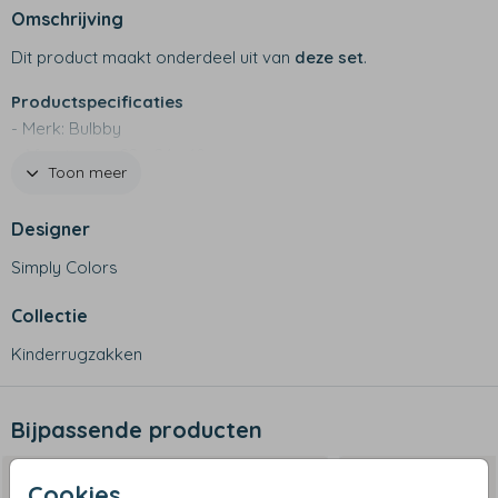
Omschrijving
Dit product maakt onderdeel uit van
deze set
.
Productspecificaties
- Merk: Bulbby
- Afmetingen: 22 x 24 x 10 cm
Toon meer
- 600 D materiaal
- Waterafstotend
Designer
- Twee vakjes aan de zijkant, binnen vakje en hoofdvak
met rits
Simply Colors
- Handig rugzakje voor de kleintjes
- Niet geschikt voor in de wasmachine
Collectie
Kinderrugzakken
Bijpassende producten
Cookies