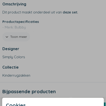
Omschrijving
Dit product maakt onderdeel uit van
deze set
.
Productspecificaties
- Merk: Bulbby
- Afmetingen: 22 x 24 x 10 cm
Toon meer
- 600 D materiaal
- Waterafstotend
Designer
- Twee vakjes aan de zijkant, binnen vakje en hoofdvak
met rits
Simply Colors
- Handig rugzakje voor de kleintjes
- Niet geschikt voor in de wasmachine
Collectie
Kinderrugzakken
Bijpassende producten
Cookies