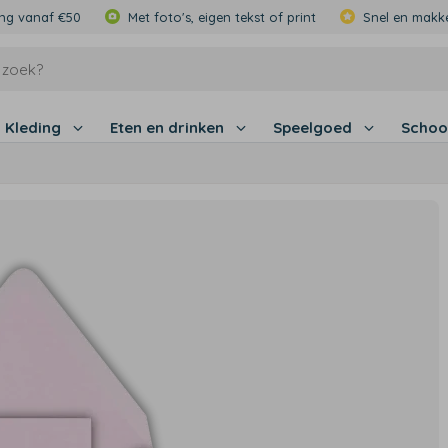
ing vanaf €50
Met foto's, eigen tekst of print
Snel en makke
Kleding
Eten en drinken
Speelgoed
Schoo