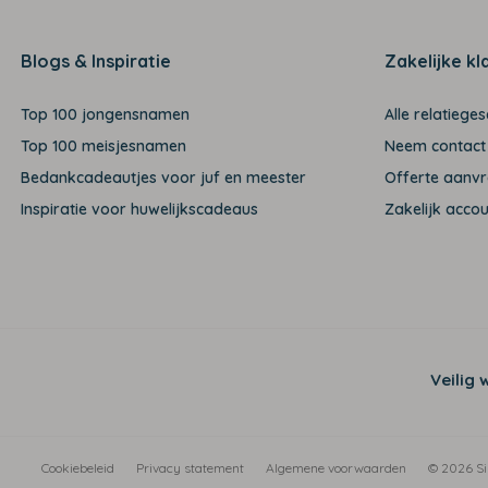
Blogs & Inspiratie
Zakelijke kl
Top 100 jongensnamen
Alle relatiege
Top 100 meisjesnamen
Neem contact
Bedankcadeautjes voor juf en meester
Offerte aanv
Inspiratie voor huwelijkscadeaus
Zakelijk acco
Veilig 
Cookiebeleid
Privacy statement
Algemene voorwaarden
© 2026 Si