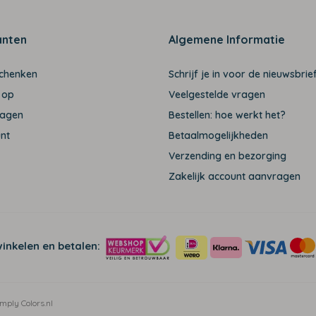
anten
Algemene Informatie
schenken
Schrijf je in voor de nieuwsbrief
 op
Veelgestelde vragen
ragen
Bestellen: hoe werkt het?
unt
Betaalmogelijkheden
Verzending en bezorging
Zakelijk account aanvragen
winkelen en betalen:
mply Colors.nl