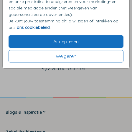
en onze prestaties te analyseren en voor marketing- en
OMSCHRIJVING
sociale mediadoeleinden (het weergeven van
biotop 12,5 x 14
gepersonaliseerde advertenties).
Je kunt jouw toestemming altijd wijzigen of intrekken op
ons
ons cookiebeleid
.
Accepteren
Weigeren
4,17
van de 5 sterren
Blogs & Inspiratie
Zakelijke klanten