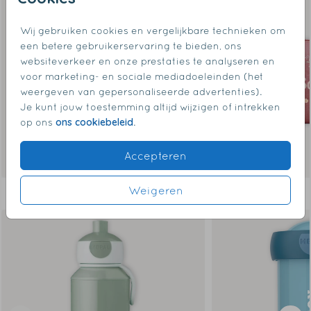
Wij gebruiken cookies en vergelijkbare technieken om
een betere gebruikerservaring te bieden, ons
websiteverkeer en onze prestaties te analyseren en
voor marketing- en sociale mediadoeleinden (het
weergeven van gepersonaliseerde advertenties).
Je kunt jouw toestemming altijd wijzigen of intrekken
ons cookiebeleid
op ons
.
Accepteren
Weigeren
Dit vind je misschien ook leuk