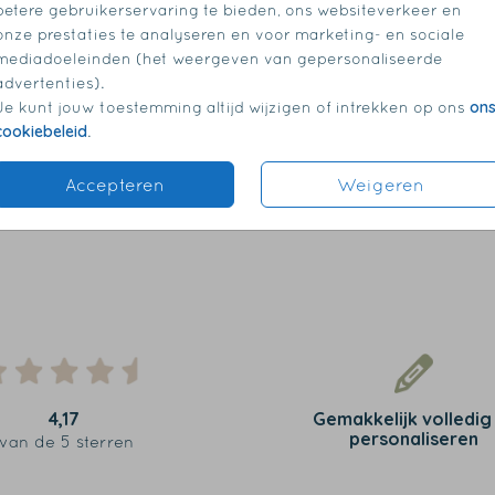
betere gebruikerservaring te bieden, ons websiteverkeer en
onze prestaties te analyseren en voor marketing- en sociale
mediadoeleinden (het weergeven van gepersonaliseerde
advertenties).
on
Je kunt jouw toestemming altijd wijzigen of intrekken op ons
cookiebeleid
.
Accepteren
Weigeren
4,17
Gemakkelijk volledig
personaliseren
van de 5 sterren