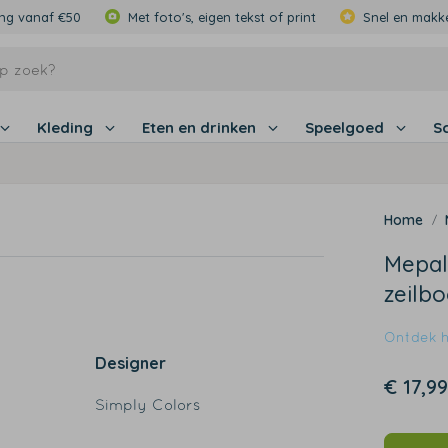
ing vanaf €50
Met foto's, eigen tekst of print
Snel en makke
Kleding
Eten en drinken
Speelgoed
S
Mepal
zeilb
Ontdek hi
Designer
€ 17,99
Simply Colors