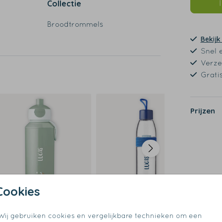
Collectie
Broodtrommels
Bekijk
Snel 
Verze
Grati
de
Prijzen
Cookies
Wij gebruiken cookies en vergelijkbare technieken om een