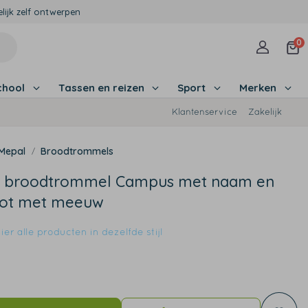
lijk zelf ontwerpen
0
chool
Tassen en reizen
Sport
Merken
Klantenservice
Zakelijk
Mepal
Broodtrommels
 broodtrommel Campus met naam en
oot met meeuw
er alle producten in dezelfde stijl