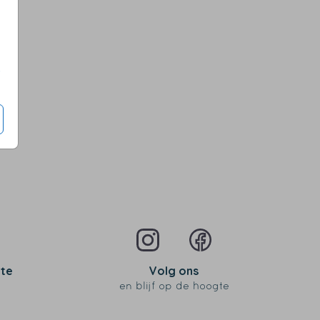
s
 te
Volg ons
en blijf op de hoogte