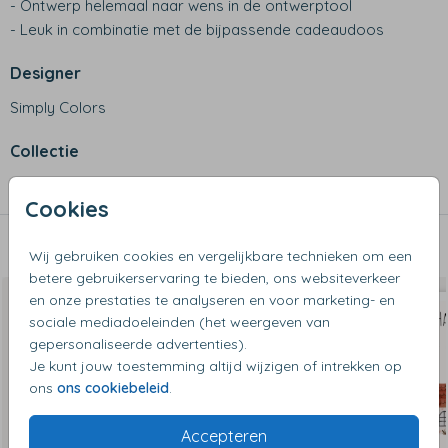
- Ontwerp helemaal naar wens in de ontwerptool
- Leuk in combinatie met de bijpassende cadeaudoos
Designer
Simply Colors
Collectie
Wenskaarten
Cookies
Dit vind je misschien ook leuk
Wij gebruiken cookies en vergelijkbare technieken om een
betere gebruikerservaring te bieden, ons websiteverkeer
en onze prestaties te analyseren en voor marketing- en
sociale mediadoeleinden (het weergeven van
gepersonaliseerde advertenties).
Je kunt jouw toestemming altijd wijzigen of intrekken op
ons
ons cookiebeleid
.
Accepteren